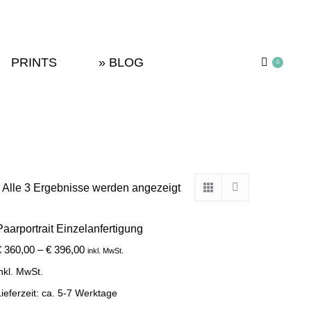
PRINTS
» BLOG
0
PRINTS
» BLOG
0
Alle 3 Ergebnisse werden angezeigt
Paarportrait Einzelanfertigung
€
360,00
–
€
396,00
inkl. MwSt.
nkl. MwSt.
ieferzeit:
ca. 5-7 Werktage