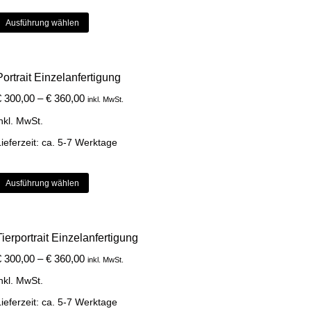
Dieses
Ausführung wählen
Produkt
weist
mehrere
Varianten
Portrait Einzelanfertigung
auf.
€
300,00
–
€
360,00
inkl. MwSt.
Die
Optionen
nkl. MwSt.
können
ieferzeit:
ca. 5-7 Werktage
auf
der
Produktseite
Dieses
Ausführung wählen
gewählt
Produkt
werden
weist
mehrere
Varianten
Tierportrait Einzelanfertigung
auf.
€
300,00
–
€
360,00
inkl. MwSt.
Die
Optionen
nkl. MwSt.
können
ieferzeit:
ca. 5-7 Werktage
auf