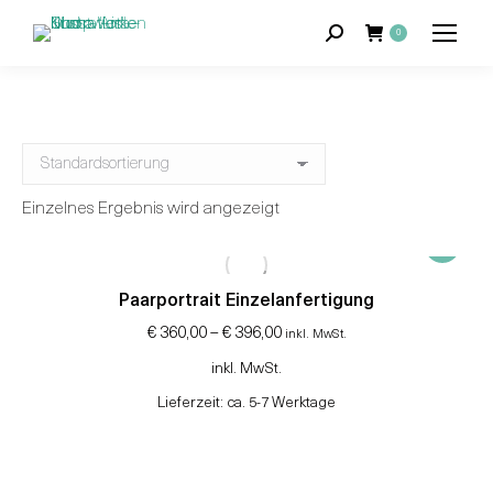
Suchen:
0
Einzelnes Ergebnis wird angezeigt
Dieses
Produkt
weist
Paarportrait Einzelanfertigung
mehrere
€
360,00
–
€
396,00
inkl. MwSt.
Variante
inkl. MwSt.
auf.
Die
Lieferzeit:
ca. 5-7 Werktage
Optione
können
auf