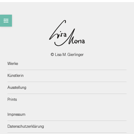
der
Produkts
gewählt
werden
© Lisa M. Gierlinger
Werke
Künstlerin
Ausstellung
Prints
Impressum
Datenschutzerklärung