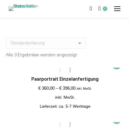
Suchen:
0
Alle 3 Ergebnisse werden angezeigt
Dieses
Produkt
weist
Paarportrait Einzelanfertigung
mehrere
€
360,00
–
€
396,00
inkl. MwSt.
Variante
inkl. MwSt.
auf.
Lieferzeit:
ca. 5-7 Werktage
Die
Optione
Dieses
können
Produkt
auf