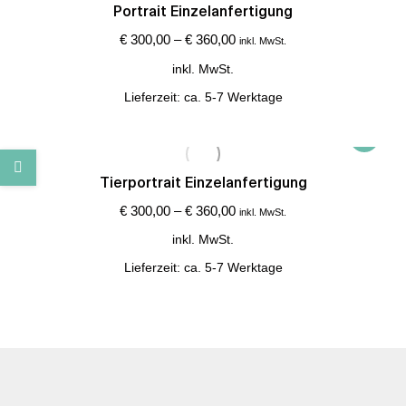
weist
Portrait Einzelanfertigung
der
mehrere
€
300,00
–
€
360,00
Produkts
inkl. MwSt.
Variante
gewählt
inkl. MwSt.
auf.
werden
Lieferzeit:
ca. 5-7 Werktage
Die
Optione
Dieses
können
Produkt
auf
weist
Tierportrait Einzelanfertigung
der
mehrere
€
300,00
–
€
360,00
Produkts
inkl. MwSt.
Variante
gewählt
inkl. MwSt.
auf.
werden
Lieferzeit:
ca. 5-7 Werktage
Die
Optione
können
auf
der
Produkts
gewählt